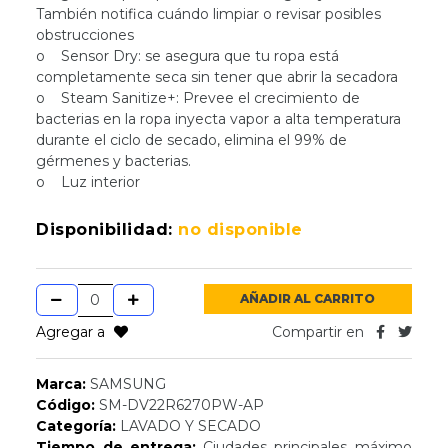
También notifica cuándo limpiar o revisar posibles
obstrucciones
o Sensor Dry: se asegura que tu ropa está
completamente seca sin tener que abrir la secadora
o Steam Sanitize+: Prevee el crecimiento de
bacterias en la ropa inyecta vapor a alta temperatura
durante el ciclo de secado, elimina el 99% de
gérmenes y bacterias.
o Luz interior
Disponibilidad:
no disponible
AÑADIR AL CARRITO
Agregar a
Compartir en
Marca:
SAMSUNG
Código:
SM-DV22R6270PW-AP
Categoría:
LAVADO Y SECADO
Tiempo de entrega:
Ciudades principales máximo