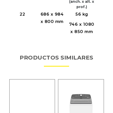
(anch. x alt. x
prof.)
22
686 x 984
56 kg
x 800 mm
746 x 1080
x 850 mm
PRODUCTOS SIMILARES