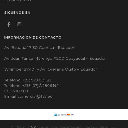
SÍGUENOS EN
INFORMACIÓN DE CONTACTO
Av. España 17-30 Cuenca - Ecuador
Av. Juan Tanca Marengo #200 Guayaquil – Ecuador
Whimper 27-101 y Av. Orellana Quito – Ecuador
Teléfono: +593 979 013 182
Teléfono: +593 (07) Â 2806 144
EXT: 588-589
E-mail: comercial@itsa.ec
© 2026.
ITSA.
Derechos Reservados. Desarrollado por