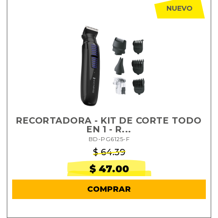
NUEVO
RECORTADORA - KIT DE CORTE TODO
EN 1 - R...
BD-PG6125-F
$ 64.39
$ 47.00
COMPRAR