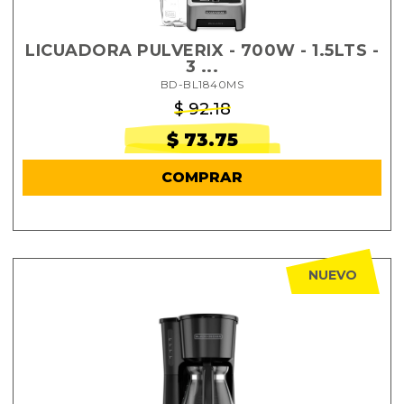
LICUADORA PULVERIX - 700W - 1.5LTS -
3 ...
BD-BL1840MS
$ 92.18
$ 73.75
COMPRAR
NUEVO