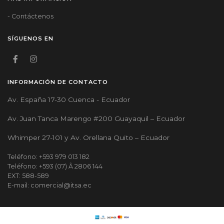
- Contáctenos
SÍGUENOS EN
INFORMACIÓN DE CONTACTO
Av. España 17-30 Cuenca - Ecuador
Av. Juan Tanca Marengo #200 Guayaquil – Ecuador
Whimper 27-101 y Av. Orellana Quito – Ecuador
Teléfono: +593 979 013 182
Teléfono: +593 (07) Â 2806 144
EXT: 588-589
E-mail: comercial@itsa.ec