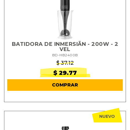
BATIDORA DE INMERSIÃN - 200W - 2
VEL
BD-HB2400B
$ 37.12
$ 29.77
COMPRAR
NUEVO