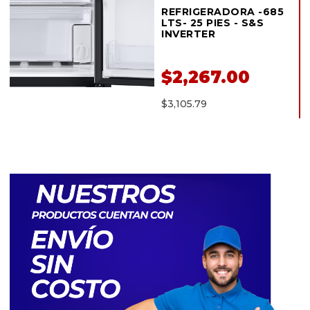
REFRIGERADORA -685
LTS- 25 PIES - S&S
INVERTER
$2,267.00
$3,105.79