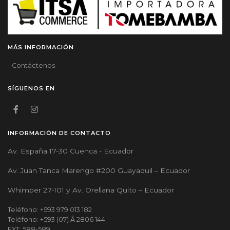
MÁS INFORMACIÓN
- Contáctenos
SÍGUENOS EN
INFORMACIÓN DE CONTACTO
Av. España 17-30 Cuenca - Ecuador
Av. Juan Tanca Marengo #200 Guayaquil – Ecuador
Whimper 27-101 y Av. Orellana Quito – Ecuador
Teléfono: +593 979 013 182
Teléfono: +593 (07) Â 2806 144
EXT: 588-589