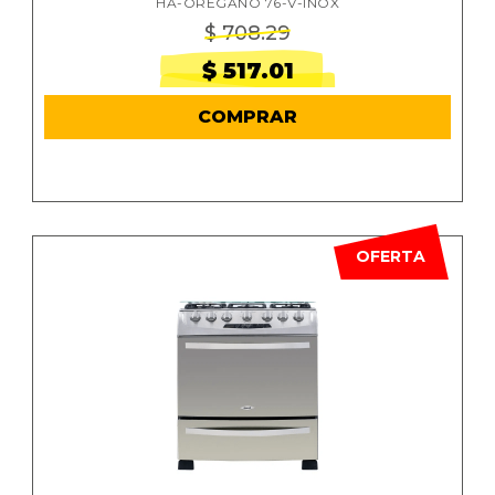
HA-OREGANO 76-V-INOX
$ 708.29
$ 517.01
COMPRAR
OFERTA