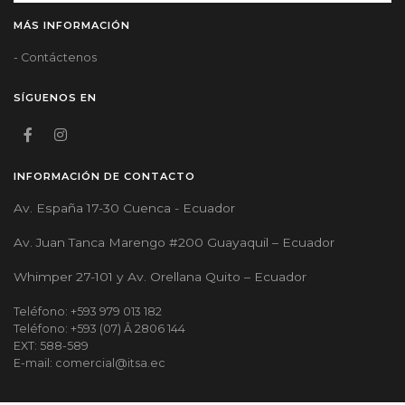
MÁS INFORMACIÓN
- Contáctenos
SÍGUENOS EN
INFORMACIÓN DE CONTACTO
Av. España 17-30 Cuenca - Ecuador
Av. Juan Tanca Marengo #200 Guayaquil – Ecuador
Whimper 27-101 y Av. Orellana Quito – Ecuador
Teléfono: +593 979 013 182
Teléfono: +593 (07) Â 2806 144
EXT: 588-589
E-mail: comercial@itsa.ec