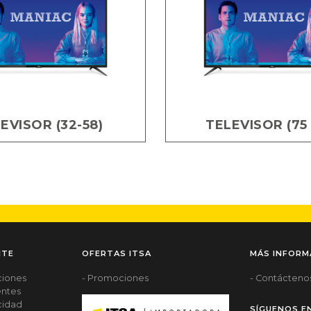
EVISOR (32-58)
TELEVISOR (75 
NTE
OFERTAS ITSA
MÁS INFORM
ciones
- Promociones
- Contácteno
entes
acidad
SÍGUENOS E