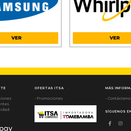
.
.
VER
VER
NTE
OFERTAS ITSA
MÁS INFORM
ciones
- Promociones
- Contácteno
entes
acidad
SÍGUENOS E