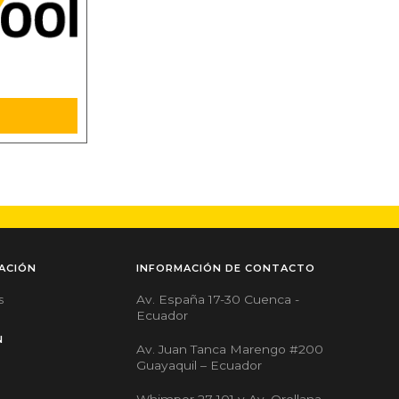
ACIÓN
INFORMACIÓN DE CONTACTO
Av. España 17-30 Cuenca -
s
Ecuador
N
Av. Juan Tanca Marengo #200
Guayaquil – Ecuador
Whimper 27-101 y Av. Orellana