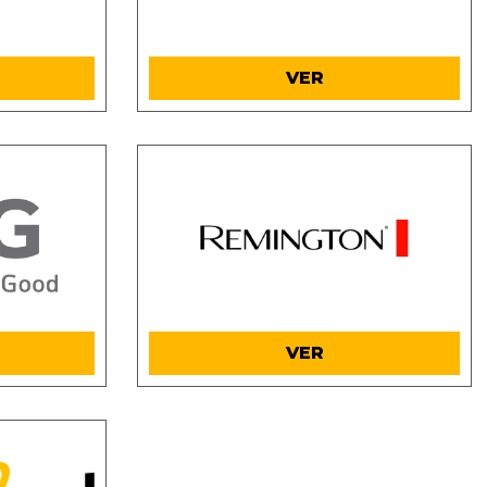
.
VER
.
VER