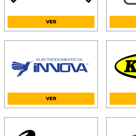
.
VER
.
VER