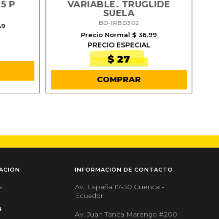
 5 P
VARIABLE. TRUGLIDE
SUELA
BD-IRBD302
49
Precio Normal $ 36.99
PRECIO ESPECIAL
$ 27
COMPRAR
ACIÓN
INFORMACIÓN DE CONTACTO
Av. España 17-30 Cuenca -
s
Ecuador
N
Av. Juan Tanca Marengo #200