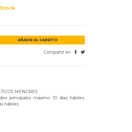
 Stock
AÑADIR AL CARRITO
Compartir en
TICOS MENORES
es principales máximo 10 días hábiles.
as hábiles