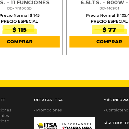
S. - 11 FUNCIONES
6.5LTS. - 800W -
BD-PR100SD
BD-MC901
Precio Normal $ 145
Precio Normal $ 105.
PRECIO ESPECIAL
PRECIO ESPECIAL
$ 115
$ 77
COMPRAR
COMPRAR
NTE
OFERTAS ITSA
MÁS INFORM
ciones
- Promociones
- Contácteno
entes
acidad
SÍGUENOS E