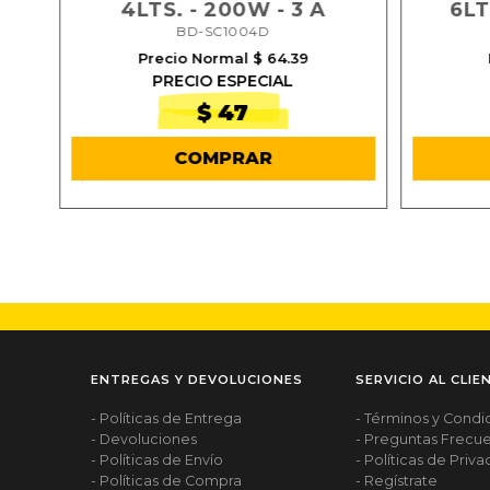
IA
4LTS. - 200W - 3 A
6LT
BD-SC1004D
Precio Normal $ 64.39
PRECIO ESPECIAL
$ 47
COMPRAR
ENTREGAS Y DEVOLUCIONES
SERVICIO AL CLIE
- Políticas de Entrega
- Términos y Condi
- Devoluciones
- Preguntas Frecu
- Políticas de Envío
- Políticas de Priv
- Políticas de Compra
- Regístrate