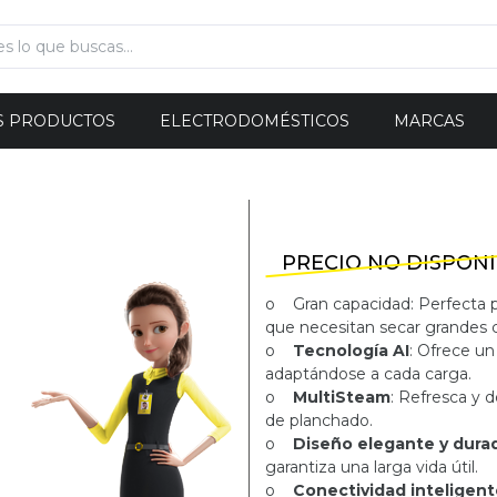
S PRODUCTOS
ELECTRODOMÉSTICOS
MARCAS
PRECIO NO DISPON
o Gran capacidad: Perfecta p
que necesitan secar grandes 
o
Tecnología AI
: Ofrece un
adaptándose a cada carga.
o
MultiSteam
: Refresca y d
de planchado.
o
Diseño elegante y dura
garantiza una larga vida útil.
o
Conectividad inteligent