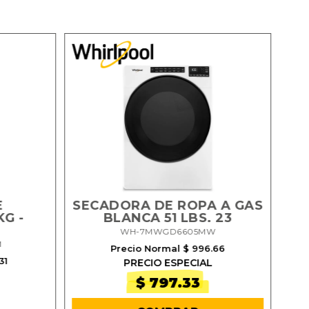
E
SECADORA DE ROPA A GAS
G -
BLANCA 51 LBS. 23
E
WH-7MWGD6605MW
M
Precio Normal $ 996.66
31
PRECIO ESPECIAL
$ 797.33