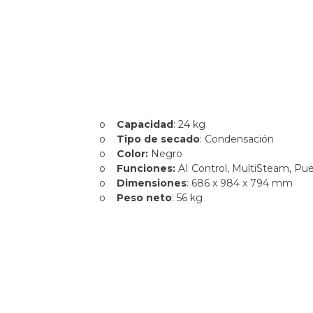
o
Capacidad
: 24 kg
o
Tipo de secado
: Condensación
o
Color:
Negro
o
Funciones:
AI Control, MultiSteam, Pue
o
Dimensiones
: 686 x 984 x 794 mm
o
Peso neto
: 56 kg