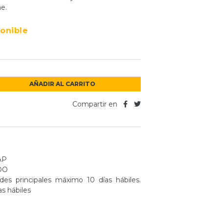
e.
ponible
AÑADIR AL CARRITO
Compartir en
AP
DO
es principales máximo 10 días hábiles.
as hábiles