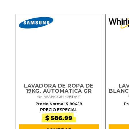
A
QUE
LAVADORA DE ROPA DE
LA
T
19KG. AUTOMATICA GR
BLANC
SM-WA19CG6442BDAP
Precio Normal $ 804.19
Pr
PRECIO ESPECIAL
$ 586.99