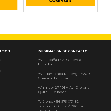
COMPRAR
ACIÓN
INFORMACIÓN DE CONTACTO
Av. España 17-30 Cuenca -
s
Ecuador
N
Av. Juan Tanca Marengo #200
Guayaquil – Ecuador
Whimper 27-101 y Av. Orellana
Quito – Ecuador
Teléfono: +593 979 013 182
Teléfono: +593 (07) Â 2806 144
EXT: 588-589