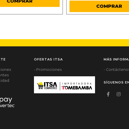
COMPRAR
COMPRAR
NTE
OFERTAS ITSA
MÁS INFORM
ciones
- Promociones
- Contácteno
entes
acidad
SÍGUENOS E