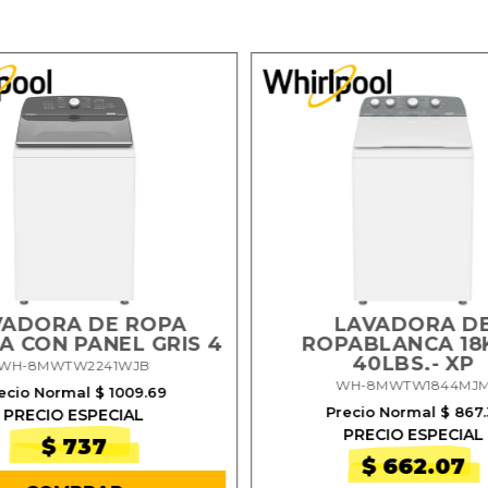
VADORA DE ROPA
LAVADORA D
A CON PANEL GRIS 4
ROPABLANCA 18K
40LBS.- XP
WH-8MWTW2241WJB
WH-8MWTW1844MJ
ecio Normal $ 1009.69
Precio Normal $ 867.
PRECIO ESPECIAL
PRECIO ESPECIAL
$ 737
$ 662.07