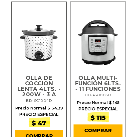
OLLA DE
OLLA MULTI-
COCCION
FUNCIÓN 6LTS.
LENTA 4LTS. -
- 11 FUNCIONES
A
200W - 3 A
BD-PR100SD
BD-SC1004D
Precio Normal $ 145
Precio Normal $ 64.39
PRECIO ESPECIAL
PRECIO ESPECIAL
$ 115
$ 47
COMPRAR
COMPRAR