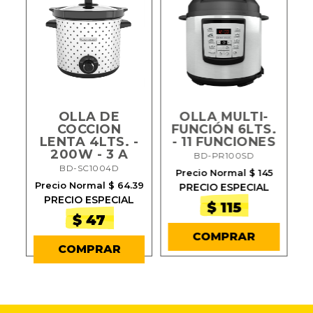
OLLA DE
OLLA MULTI-
COCCION
FUNCIÓN 6LTS.
LENTA 4LTS. -
- 11 FUNCIONES
A
200W - 3 A
BD-PR100SD
BD-SC1004D
Precio Normal $ 145
Precio Normal $ 64.39
PRECIO ESPECIAL
PRECIO ESPECIAL
$ 115
$ 47
COMPRAR
COMPRAR