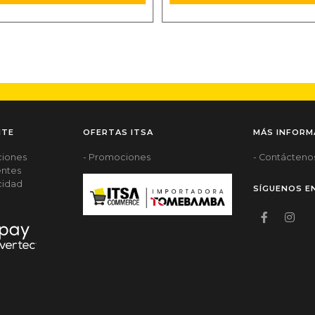
NTE
OFERTAS ITSA
MÁS INFORM
ciones
- Promociones
- Contácteno
entes
acidad
SÍGUENOS E