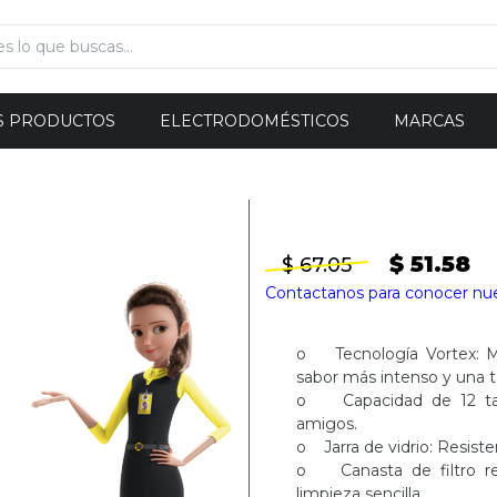
S PRODUCTOS
ELECTRODOMÉSTICOS
MARCAS
$ 51.58
$ 67.05
Contactanos para conocer nu
o Tecnología Vortex: Me
sabor más intenso y una 
o Capacidad de 12 taza
amigos.
o Jarra de vidrio: Resisten
o Canasta de filtro rem
limpieza sencilla.