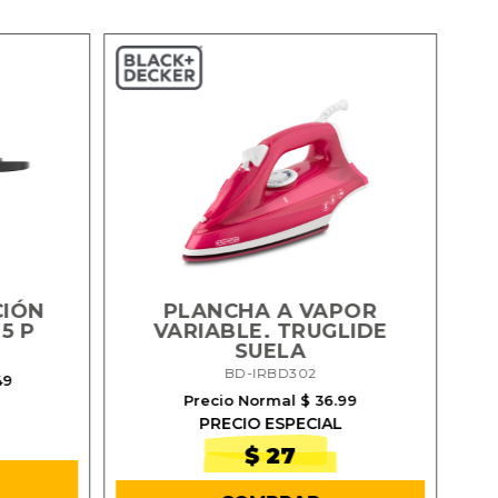
CIÓN
PLANCHA A VAPOR
P
 5 P
VARIABLE. TRUGLIDE
SUELA
BD-IRBD302
49
Precio Normal $ 36.99
PRECIO ESPECIAL
$ 27