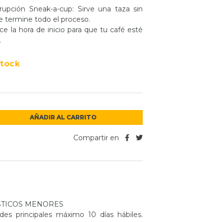
upción Sneak-a-cup: Sirve una taza sin
e termine todo el proceso.
 la hora de inicio para que tu café esté
.
Stock
AÑADIR AL CARRITO
Compartir en
TICOS MENORES
es principales máximo 10 días hábiles.