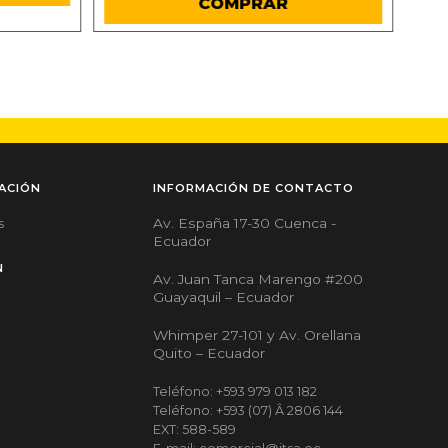
COMPRAR
ACIÓN
INFORMACIÓN DE CONTACTO
Av. España 17-30 Cuenca -
s
Ecuador
N
Av. Juan Tanca Marengo #200
Guayaquil – Ecuador
Whimper 27-101 y Av. Orellana
Quito – Ecuador
Teléfono: +593 979 013 182
Teléfono: +593 (07) Â 2806 144
EXT: 588-589