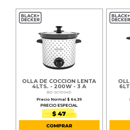
OLLA DE COCCION LENTA
OLL
IA
4LTS. - 200W - 3 A
6LT
BD-SC1004D
Precio Normal $ 64.39
PRECIO ESPECIAL
$ 47
COMPRAR