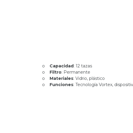
o
Capacidad
: 12 tazas
o
Filtro
: Permanente
o
Materiales
: Vidrio, plástico
o
Funciones
: Tecnología Vortex, disposi