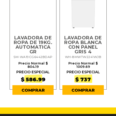
LAVADORA DE
LAVADORA DE
ROPA DE 19KG.
ROPA BLANCA
.
AUTOMATICA
CON PANEL
T
GR
GRIS 4
SM-WA19CG6442BDAP
WH-8MWTW2241WJB
Precio Normal $
Precio Normal $
804.19
1009.69
PRECIO ESPECIAL
PRECIO ESPECIAL
$ 586.99
$ 737
COMPRAR
COMPRAR