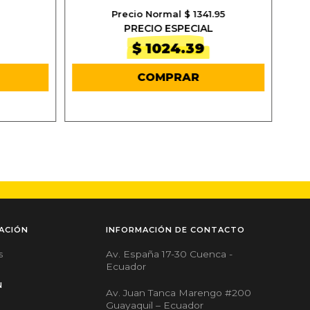
Precio Normal $ 1341.95
PRECIO ESPECIAL
$ 1024.39
COMPRAR
ACIÓN
INFORMACIÓN DE CONTACTO
Av. España 17-30 Cuenca -
s
Ecuador
N
Av. Juan Tanca Marengo #200
Guayaquil – Ecuador