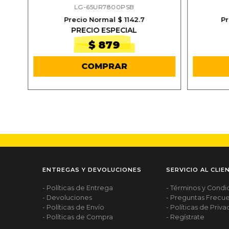
LG-65UR7800PSB
Precio Normal $ 1142.7
Pr
PRECIO ESPECIAL
$ 879
COMPRAR
ENTREGAS Y DEVOLUCIONES
SERVICIO AL CLIE
- Políticas de Entrega
- Términos y Condi
- Devoluciones
- Preguntas Frecu
- Políticas de Envío
- Políticas de Priv
- Políticas de Compra
- Regístrate