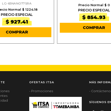
LG-65NANO77SRA
Precio Normal $ 0
ecio Normal $ 1224.18
PRECIO ESPECIAL
PRECIO ESPECIAL
$ 854.93
$ 927.41
COMPRAR
COMPRAR
NTE
OFERTAS ITSA
MÁS INFORM
ciones
- Promociones
- Contácteno
entes
acidad
SÍGUENOS E