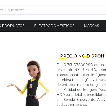
S PRODUCTOS
ELECTRODOMÉSTICOS
MARCAS
PRECIO NO DISPON
El LG-75UR7800PSB es un te
resolución 4K Ultra HD, dise
impresionante con imágenes
combina tecnología avanzada y
de entretenimiento en gran es
o Calidad de Imagen: Resol
HDR para detalles increíblemen
o Sonido Envolvente: Altavoc
auditiva inmersiva.