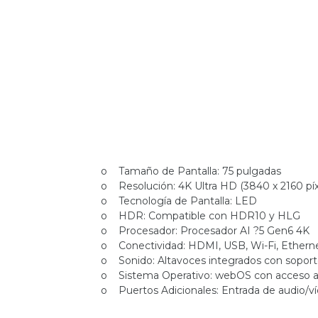
o Tamaño de Pantalla: 75 pulgadas
o Resolución: 4K Ultra HD (3840 x 2160 píx
o Tecnología de Pantalla: LED
o HDR: Compatible con HDR10 y HLG
o Procesador: Procesador AI ?5 Gen6 4K
o Conectividad: HDMI, USB, Wi-Fi, Etherne
o Sonido: Altavoces integrados con soport
o Sistema Operativo: webOS con acceso a 
o Puertos Adicionales: Entrada de audio/víd