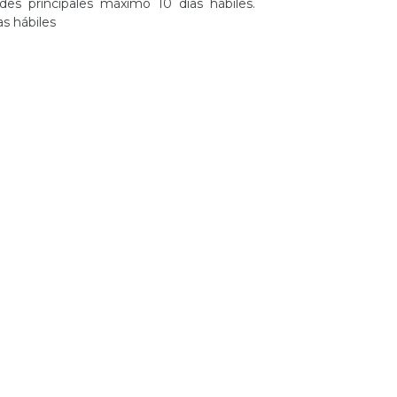
es principales máximo 10 días hábiles.
as hábiles