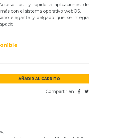
eso fácil y rápido a aplicaciones de
 más con el sistema operativo webOS.
ño elegante y delgado que se integra
spacio.
ponible
AÑADIR AL CARRITO
Compartir en
5)