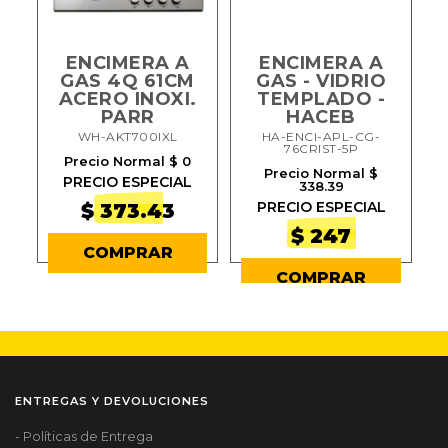
ENCIMERA A
ENCIMERA A
m
GAS 4Q 61CM
GAS - VIDRIO
.
ACERO INOXI.
TEMPLADO -
PARR
HACEB
WH-AKT700IXL
HA-ENCI-APL-CG-
76CRIST-5P
Precio Normal $ 0
Precio Normal $
PRECIO ESPECIAL
338.39
PRECIO ESPECIAL
$ 373.43
$ 247
COMPRAR
COMPRAR
ENTREGAS Y DEVOLUCIONES
- Políticas de Entrega