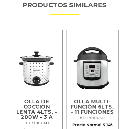
PRODUCTOS SIMILARES
OLLA DE
OLLA MULTI-
COCCION
FUNCIÓN 6LTS.
LENTA 4LTS. -
- 11 FUNCIONES
A
200W - 3 A
BD-PR100SD
BD-SC1004D
Precio Normal $ 145