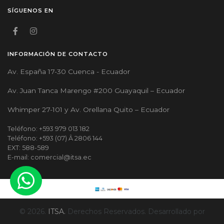
SÍGUENOS EN
INFORMACIÓN DE CONTACTO
Av. España 17-30 Cuenca - Ecuador
Av. Juan Tanca Marengo #200 Guayaquil – Ecuador
Whimper 27-101 y Av. Orellana Quito – Ecuador
Teléfono: +593 979 013 182
Teléfono: +593 (07) Â 2806 144
EXT: 588-589
E-mail: comercial@itsa.ec
© 2026.
ITSA.
Derechos Reservados. Desarrollado por