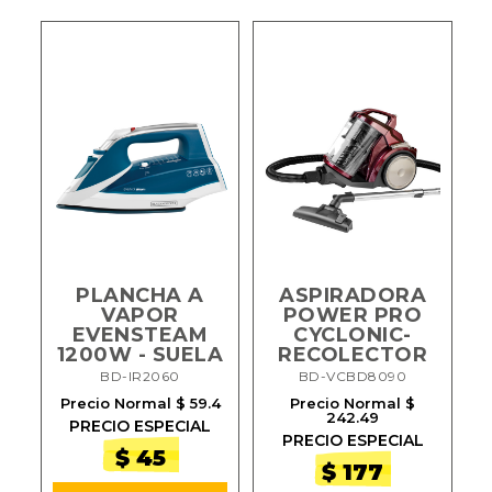
E
PLANCHA A
ASPIRADORA
A
VAPOR
POWER PRO
G
EVENSTEAM
CYCLONIC-
1200W - SUELA
RECOLECTOR
C
BD-IR2060
BD-VCBD8090
Precio Normal $ 59.4
Precio Normal $
242.49
PRECIO ESPECIAL
PRECIO ESPECIAL
$ 45
$ 177