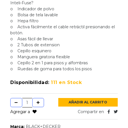
Inteli-Fuse?
o Indicador de polvo
o Bolsa de tela lavable
o Hepa filtro
o Activa fácilmente el cable retráctil presionando el
botón.
o Asas fácil de llevar
o 2 Tubos de extension
o Cepillo esquinero
o Manguera giratoria flexible
o Cepillo 2 en 1 para pisos y alfombras
o Ruedas de goma para todos los pisos
Disponibilidad:
111 en Stock
AÑADIR AL CARRITO
Agregar a
Compartir en
Marca:
BLACK+DECKER