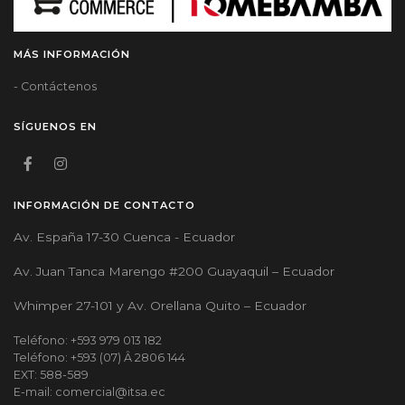
MÁS INFORMACIÓN
- Contáctenos
SÍGUENOS EN
INFORMACIÓN DE CONTACTO
Av. España 17-30 Cuenca - Ecuador
Av. Juan Tanca Marengo #200 Guayaquil – Ecuador
Whimper 27-101 y Av. Orellana Quito – Ecuador
Teléfono: +593 979 013 182
Teléfono: +593 (07) Â 2806 144
EXT: 588-589
E-mail: comercial@itsa.ec