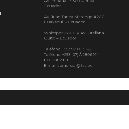
Av. España 17-30 Cuenca -
s
Ecuador
N
Av. Juan Tanca Marengo #200
Guayaquil – Ecuador
Whimper 27-101 y Av. Orellana
Quito – Ecuador
Teléfono: +593 979 013 182
Teléfono: +593 (07) Â 2806 144
EXT: 588-589
E-mail: comercial@itsa.ec
.