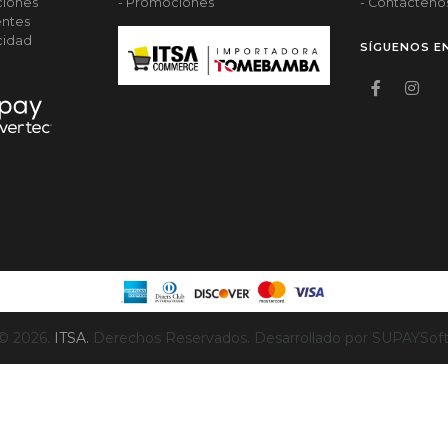
ciones
- Promociones
- Contácteno
entes
acidad
SÍGUENOS E
© 2026.
ITSA.
Derechos Reservados. Desarrollado por SUPAYSoft