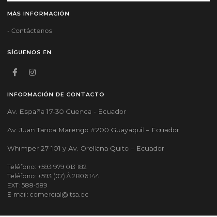
MÁS INFORMACIÓN
- Contáctenos
SÍGUENOS EN
INFORMACIÓN DE CONTACTO
Av. España 17-30 Cuenca - Ecuador
Av. Juan Tanca Marengo #200 Guayaquil – Ecuador
Whimper 27-101 y Av. Orellana Quito – Ecuador
Teléfono: +593 979 013 182
Teléfono: +593 (07) Â 2806 144
EXT: 588-589
E-mail: comercial@itsa.ec