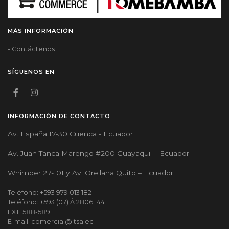
MÁS INFORMACIÓN
- Contáctenos
SÍGUENOS EN
INFORMACIÓN DE CONTACTO
Av. España 17-30 Cuenca - Ecuador
Av. Juan Tanca Marengo #200 Guayaquil – Ecuador
Whimper 27-101 y Av. Orellana Quito – Ecuador
Teléfono: +593 979 013 182
Teléfono: +593 (07) Â 2806 144
EXT: 588-589
E-mail: comercial@itsa.ec