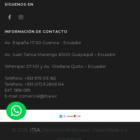
SÍGUENOS EN
INFORMACIÓN DE CONTACTO
Av. España 17-30 Cuenca - Ecuador
Av. Juan Tanca Marengo #200 Guayaquil – Ecuador
Whimper 27-101 y Av. Orellana Quito – Ecuador
Teléfono: +593 979 013 182
Teléfono: +593 (07) Â 2806 144
EXT: 588-589
E-mail: comercial@itsa.ec
© 2026.
ITSA.
Derechos Reservados. Desarrollado por