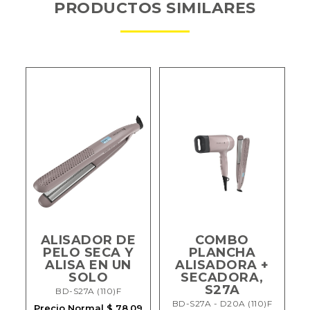
PRODUCTOS SIMILARES
E
ALISADOR DE
COMBO
PELO SECA Y
PLANCHA
ALISA EN UN
ALISADORA +
SOLO
SECADORA,
A
S27A
BD-S27A (110)F
BD-S27A - D20A (110)F
09
Precio Normal $ 78.09