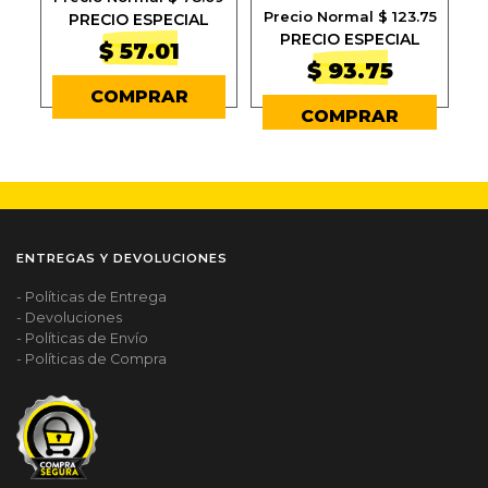
Precio Normal $ 123.75
P
PRECIO ESPECIAL
PRECIO ESPECIAL
$ 57.01
$ 93.75
COMPRAR
COMPRAR
ENTREGAS Y DEVOLUCIONES
- Políticas de Entrega
- Devoluciones
- Políticas de Envío
- Políticas de Compra