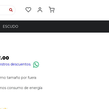
ESCUDO
7.00
estros descuentos.
smo tamaño por fuera
enos consumo de energía
o