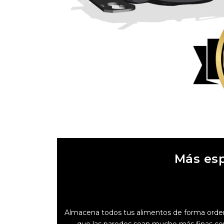
Más esp
Almacena todos tus alimentos de forma orde