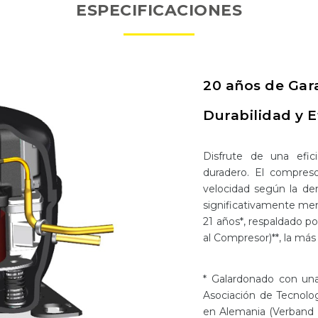
ESPECIFICACIONES
20 años de Gar
Durabilidad y E
Disfrute de una efic
duradero. El compreso
velocidad según la de
significativamente men
21 años*, respaldado p
al Compresor)**, la más 
* Galardonado con una 
Asociación de Tecnolog
en Alemania (Verband D