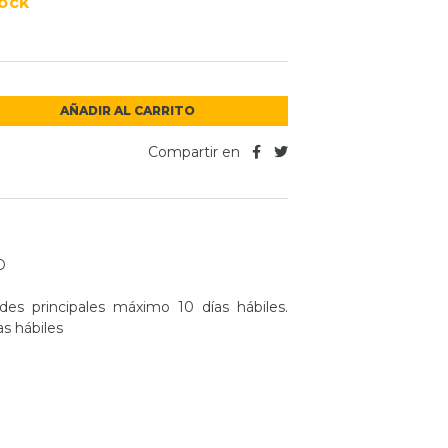
tock
AÑADIR AL CARRITO
Compartir en
D
N
es principales máximo 10 días hábiles.
as hábiles