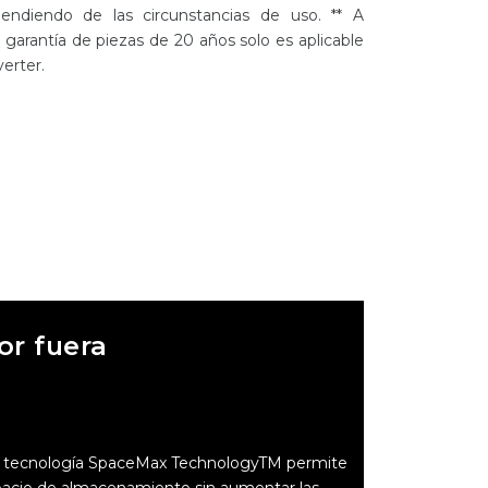
pendiendo de las circunstancias de uso. ** A
garantía de piezas de 20 años solo es aplicable
verter.
or fuera
La tecnología SpaceMax TechnologyTM permite