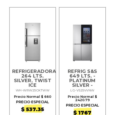
REFRIGERADORA
REFRIG S&S
264 LTS.
649 LTS. -
SILVER, TWIST
PLATINUM
ICE
SILVER -
OX
WH-WRW25CKTWW
LG-VS25VVNW
Precio Normal $ 660
Precio Normal $
2420.79
PRECIO ESPECIAL
PRECIO ESPECIAL
$ 537.35
$ 1767