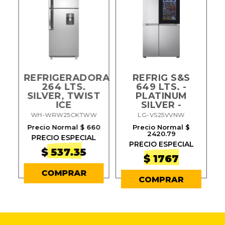
REFRIGERADORA
REFRIG S&S
264 LTS.
649 LTS. -
SILVER, TWIST
PLATINUM
ICE
SILVER -
OX
WH-WRW25CKTWW
LG-VS25VVNW
Precio Normal $ 660
Precio Normal $
2420.79
PRECIO ESPECIAL
PRECIO ESPECIAL
$ 537.35
$ 1767
COMPRAR
COMPRAR