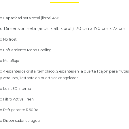
o Capacidad neta total (litros) 436
o Dimensión neta (anch. x alt. x prof.): 70 cm x 170 cm x 72 cm
o
No frost
o Enfriamiento Mono Cooling
o Multiflujo
o
4 estantes de cristal templado, 2 estantes en la puerta 1 cajón para frutas
y verduras, 1 estante en puerta de congelador
o
Luz LED interna
o
Filtro Active Fresh
o
Refrigerante R600a
o
Dispensador de agua