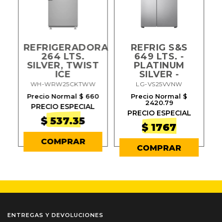
REFRIGERADORA
REFRIG S&S
264 LTS.
649 LTS. -
SILVER, TWIST
PLATINUM
ICE
SILVER -
OX
WH-WRW25CKTWW
LG-VS25VVNW
Precio Normal $ 660
Precio Normal $
2420.79
PRECIO ESPECIAL
PRECIO ESPECIAL
$ 537.35
$ 1767
COMPRAR
COMPRAR
ENTREGAS Y DEVOLUCIONES