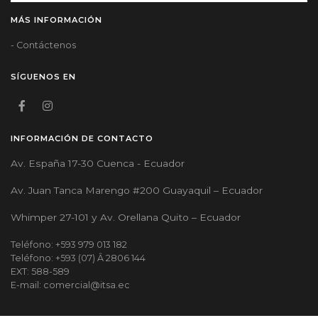
MÁS INFORMACIÓN
- Contáctenos
SÍGUENOS EN
INFORMACIÓN DE CONTACTO
Av. España 17-30 Cuenca - Ecuador
Av. Juan Tanca Marengo #200 Guayaquil – Ecuador
Whimper 27-101 y Av. Orellana Quito – Ecuador
Teléfono: +593 979 013 182
Teléfono: +593 (07) Â 2806 144
EXT: 588-589
E-mail: comercial@itsa.ec