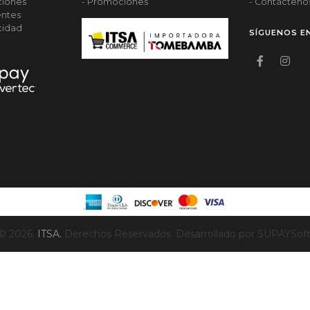
ciones
- Promociones
- Contácteno
entes
acidad
SÍGUENOS E
© 2026.
ITSA.
Derechos Reservados. Desarrollado por SUPAYSoft