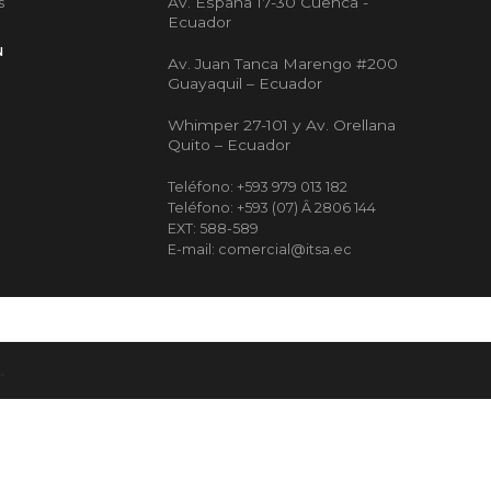
Av. España 17-30 Cuenca -
s
Ecuador
N
Av. Juan Tanca Marengo #200
Guayaquil – Ecuador
Whimper 27-101 y Av. Orellana
Quito – Ecuador
Teléfono: +593 979 013 182
Teléfono: +593 (07) Â 2806 144
EXT: 588-589
E-mail: comercial@itsa.ec
.