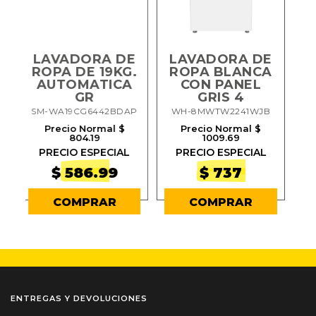
E
LAVADORA DE
LAVADORA DE
.
ROPA BLANCA
ROPABLANCA
A
CON PANEL
18KG - 40LBS.-
B
GRIS 4
XP
AP
WH-8MWTW2241WJB
WH-8MWTW1844MJM
Precio Normal $
Precio Normal $
1009.69
867.31
PRECIO ESPECIAL
PRECIO ESPECIAL
$ 737
$ 662.07
COMPRAR
COMPRAR
ENTREGAS Y DEVOLUCIONES