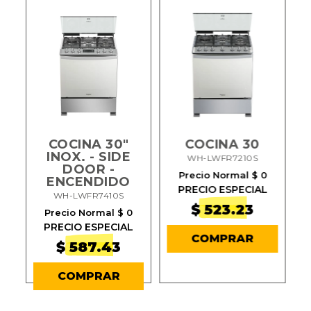
COCINA 30"
COCINA 30
A
INOX. - SIDE
WH-LWFR7210S
DOOR -
Precio Normal $ 0
ENCENDIDO
PRECIO ESPECIAL
P
WH-LWFR7410S
$ 523.23
Precio Normal $ 0
PRECIO ESPECIAL
COMPRAR
$ 587.43
COMPRAR