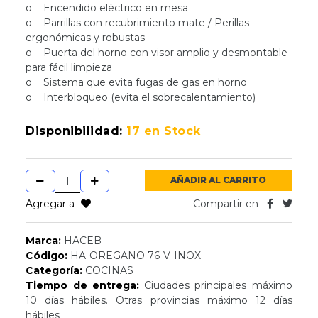
o Encendido eléctrico en mesa
o Parrillas con recubrimiento mate / Perillas
ergonómicas y robustas
o Puerta del horno con visor amplio y desmontable
para fácil limpieza
o Sistema que evita fugas de gas en horno
o Interbloqueo (evita el sobrecalentamiento)
Disponibilidad:
17 en Stock
AÑADIR AL CARRITO
Agregar a
Compartir en
Marca:
HACEB
Código:
HA-OREGANO 76-V-INOX
Categoría:
COCINAS
Tiempo de entrega:
Ciudades principales máximo
10 días hábiles. Otras provincias máximo 12 días
hábiles