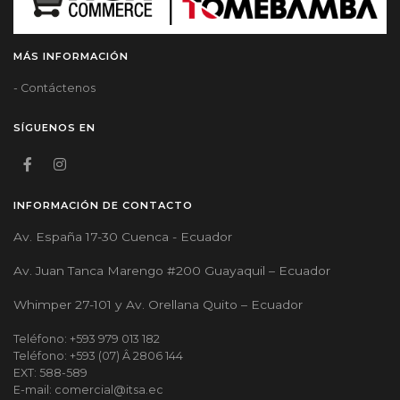
MÁS INFORMACIÓN
- Contáctenos
SÍGUENOS EN
INFORMACIÓN DE CONTACTO
Av. España 17-30 Cuenca - Ecuador
Av. Juan Tanca Marengo #200 Guayaquil – Ecuador
Whimper 27-101 y Av. Orellana Quito – Ecuador
Teléfono: +593 979 013 182
Teléfono: +593 (07) Â 2806 144
EXT: 588-589
E-mail: comercial@itsa.ec